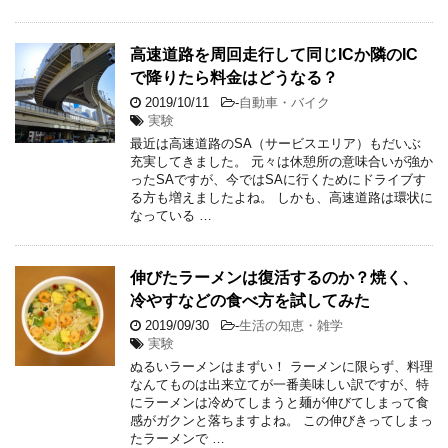
高速道路を周回走行して同じICか隣のIC
で降りたら料金はどうなる？
2019/10/11
-
自動車・バイク
実験
最近は高速道路のSA（サービスエリア）もだいぶ
充実してきました。 元々は休憩所の意味合いが強か
ったSAですが、今ではSAに行くためにドライブす
る方も増えましたよね。 しかも、高速道路は環状に
なっている …
伸びたラーメンは復活するのか？焼く、
冷やすなどの食べ方を試してみた
2019/09/30
-
生活の知恵・雑学
実験
ぬるいラーメンはまずい！ ラーメンに限らず、料理
なんてものは出来立てが一番美味しい訳ですが、特
にラーメンは冷めてしまうと麺が伸びてしまって食
感がガクンと落ちますよね。 この伸びきってしまっ
たラーメンで …