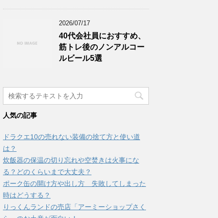
2026/07/17
40代会社員におすすめ、
筋トレ後のノンアルコー
ルビール5選
人気の記事
ドラクエ10の売れない装備の捨て方と使い道
は？
炊飯器の保温の切り忘れや空焚きは火事にな
る？どのくらいまで大丈夫？
ポーク缶の開け方や出し方 失敗してしまった
時はどうする？
りっくんランドの売店「アーミーショップさく