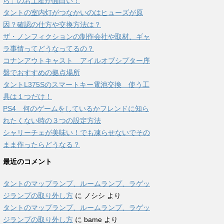
ら」のお土産が面白い！
タントの室内灯がつなかいのはヒューズが原
因？確認の仕方や交換方法は？
ザ・ノンフィクションの制作会社や取材、ギャ
ラ事情ってどうなってるの？
コナンアウトキャスト アイルオブシプター序
盤でおすすめの拠点場所
タントL375Sのスマートキー電池交換 使う工
具は１つだけ！
PS4 何のゲームをしているかフレンドに知ら
れたくない時の３つの設定方法
シャリーチェが美味い！でも凍らせないでその
まま作ったらどうなる？
最近のコメント
タントのマップランプ、ルームランプ、ラゲッ
ジランプの取り外し方
に
ノシシ
より
タントのマップランプ、ルームランプ、ラゲッ
ジランプの取り外し方
に
bame
より