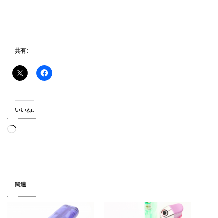
共有:
いいね:
読
み
込
み
中…
関連