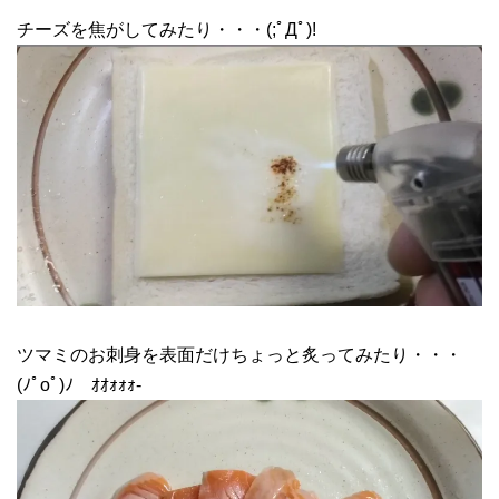
チーズを焦がしてみたり・・・(;ﾟДﾟ)!
ツマミのお刺身を表面だけちょっと炙ってみたり・・・
(ﾉﾟοﾟ)ﾉ ｵｵｫｫｫ-