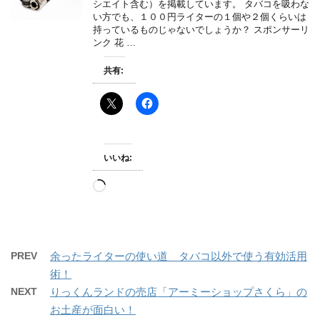
シエイト含む）を掲載しています。 タバコを吸わな
い方でも、１００円ライターの１個や２個くらいは
持っているものじゃないでしょうか？ スポンサーリ
ンク 花 …
共有:
いいね:
読
み
込
み
中…
PREV
余ったライターの使い道 タバコ以外で使う有効活用
術！
NEXT
りっくんランドの売店「アーミーショップさくら」の
お土産が面白い！