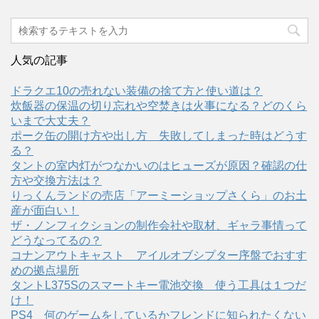
人気の記事
ドラクエ10の売れない装備の捨て方と使い道は？
炊飯器の保温の切り忘れや空焚きは火事になる？どのくら
いまで大丈夫？
ポーク缶の開け方や出し方 失敗してしまった時はどうす
る？
タントの室内灯がつなかいのはヒューズが原因？確認の仕
方や交換方法は？
りっくんランドの売店「アーミーショップさくら」のお土
産が面白い！
ザ・ノンフィクションの制作会社や取材、ギャラ事情って
どうなってるの？
コナンアウトキャスト アイルオブシプター序盤でおすす
めの拠点場所
タントL375Sのスマートキー電池交換 使う工具は１つだ
け！
PS4 何のゲームをしているかフレンドに知られたくない